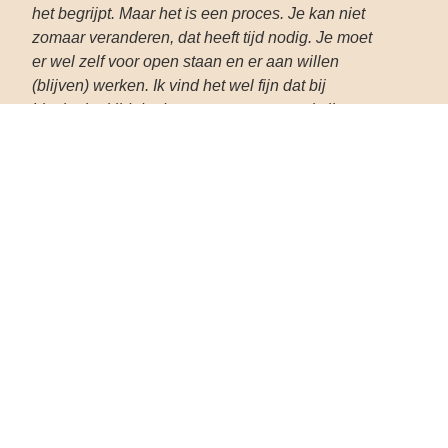
het begrijpt. Maar het is een proces. Je kan niet
zomaar veranderen, dat heeft tijd nodig. Je moet
er wel zelf voor open staan en er aan willen
(blijven) werken. Ik vind het wel fijn dat bij
Liesbeth altijd de deur openstaat voor als ik
ergens niet uitkom, maar vooralsnog is dat niet
nodig geweest.
Door de sessies met Liesbeth ben ik ook gaan
inzien dat communiceren belangrijk blijft en dan
bedoel ik niet via WhatsApp en andere
socialmedia. Toon echte interesse, geef een
complimentje, vraag en weet wat de ander wil en
verwacht. Zeg hoe jij je voelt. Ik zeg het nu zo
overtuigd en misschien klinkt het wel ‘makkelijk’,
maar ik weet dat het tijd en inspanning kost.”
Monique de Vijlder