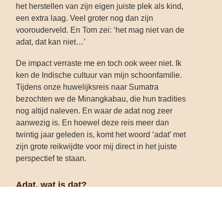
het herstellen van zijn eigen juiste plek als kind,
een extra laag. Veel groter nog dan zijn
voorouderveld. En Tom zei: ‘het mag niet van de
adat, dat kan niet…’
De impact verraste me en toch ook weer niet. Ik
ken de Indische cultuur van mijn schoonfamilie.
Tijdens onze huwelijksreis naar Sumatra
bezochten we de Minangkabau, die hun tradities
nog altijd naleven. En waar de adat nog zeer
aanwezig is. En hoewel deze reis meer dan
twintig jaar geleden is, komt het woord ‘adat’ met
zijn grote reikwijdte voor mij direct in het juiste
perspectief te staan.
Adat, wat is dat?
De (Indische) adat is heel sterk. Adat is de
combinatie van sociale leefregels,
omgangsvormen en traditionele gebruiken.