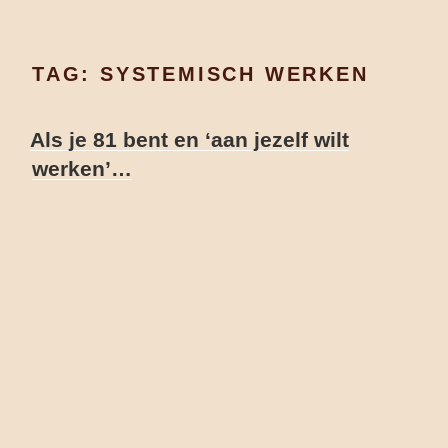
TAG:
SYSTEMISCH WERKEN
GEPLAATST
Als je 81 bent en ‘aan jezelf wilt
OP
werken’…