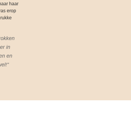
naar haar
was erop
drukke
trokken
er in
len en
el!”