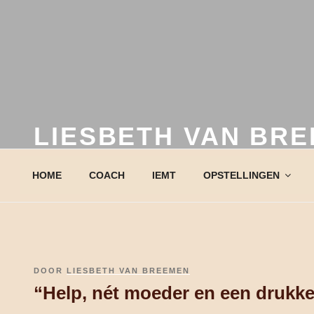
LIESBETH VAN BR
de coach van je leven!
HOME
COACH
IEMT
OPSTELLINGEN
GEPLAATST
DOOR
LIESBETH VAN BREEMEN
OP
“Help, nét moeder en een drukke