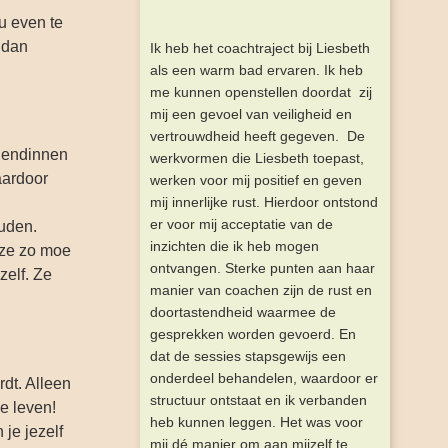
u even te
 dan
Ik heb het coachtraject bij Liesbeth
als een warm bad ervaren. Ik heb
me kunnen openstellen doordat zij
mij een gevoel van veiligheid en
vertrouwdheid heeft gegeven. De
riendinnen
werkvormen die Liesbeth toepast,
waardoor
werken voor mij positief en geven
mij innerlijke rust. Hierdoor ontstond
er voor mij acceptatie van de
ouden.
inzichten die ik heb mogen
 ze zo moe
ontvangen. Sterke punten aan haar
zelf. Ze
manier van coachen zijn de rust en
doortastendheid waarmee de
gesprekken worden gevoerd. En
dat de sessies stapsgewijs een
onderdeel behandelen, waardoor er
dt. Alleen
structuur ontstaat en ik verbanden
we leven!
heb kunnen leggen. Het was voor
je jezelf
mij dé manier om aan mijzelf te