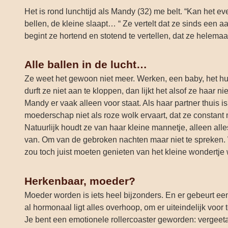
Het is rond lunchtijd als Mandy (32) me belt. “Kan het 
bellen, de kleine slaapt… “ Ze vertelt dat ze sinds ee
begint ze hortend en stotend te vertellen, dat ze helemaal 
Alle ballen in de lucht…
Ze weet het gewoon niet meer. Werken, een baby, het hui
durft ze niet aan te kloppen, dan lijkt het alsof ze haar 
Mandy er vaak alleen voor staat. Als haar partner thuis is
moederschap niet als roze wolk ervaart, dat ze constant 
Natuurlijk houdt ze van haar kleine mannetje, alleen all
van. Om van de gebroken nachten maar niet te spreken. Wa
zou toch juist moeten genieten van het kleine wondertje
Herkenbaar, moeder?
Moeder worden is iets heel bijzonders. En er gebeurt ee
al hormonaal ligt alles overhoop, om er uiteindelijk voor
Je bent een emotionele rollercoaster geworden: vergeeta