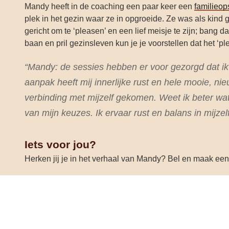
Mandy heeft in de coaching een paar keer een
familieop
plek in het gezin waar ze in opgroeide. Ze was als kind
gericht om te ‘pleasen’ en een lief meisje te zijn; bang 
baan en pril gezinsleven kun je je voorstellen dat het ‘
“Mandy: de sessies hebben er voor gezorgd dat ik
aanpak heeft mij innerlijke rust en hele mooie, ni
verbinding met mijzelf gekomen. Weet ik beter wa
van mijn keuzes. Ik ervaar rust en balans in mijzel
Iets voor jou?
Herken jij je in het verhaal van Mandy? Bel en maak een 
Wil je meer informatie over mij of over mijn werkwijze, da
Coaching
Opstellingen