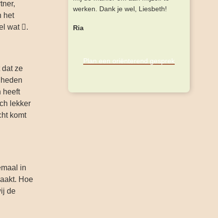
tner,
werken. Dank je wel, Liesbeth!
 het
el wat .
Ria
Plan een oriënterend gesprek
 dat ze
igheden
 heeft
ch lekker
cht komt
emaal in
maakt. Hoe
ij de