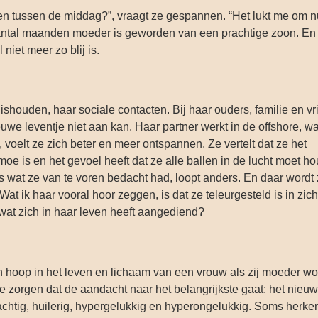
even tussen de middag?”, vraagt ze gespannen. “Het lukt me om n
n aantal maanden moeder is geworden van een prachtige zoon. En
niet meer zo blij is.
shouden, haar sociale contacten. Bij haar ouders, familie en v
nieuwe leventje niet aan kan. Haar partner werkt in de offshore, 
, voelt ze zich beter en meer ontspannen. Ze vertelt dat ze het
moe is en het gevoel heeft dat ze alle ballen in de lucht moet h
es wat ze van te voren bedacht had, loopt anders. En daar wordt
t ik haar vooral hoor zeggen, is dat ze teleurgesteld is in zich
 wat zich in haar leven heeft aangediend?
n hoop in het leven en lichaam van een vrouw als zij moeder wor
 te zorgen dat de aandacht naar het belangrijkste gaat: het nieu
chtig, huilerig, hypergelukkig en hyperongelukkig. Soms herken 