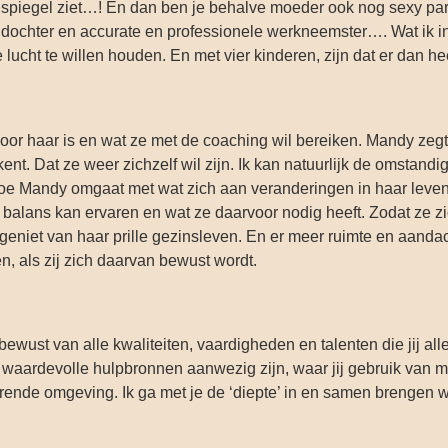
e spiegel ziet…! En dan ben je behalve moeder ook nog sexy par
ndochter en accurate en professionele werkneemster…. Wat ik in
 lucht te willen houden. En met vier kinderen, zijn dat er dan he
k voor haar is en wat ze met de coaching wil bereiken. Mandy zegt
 kent. Dat ze weer zichzelf wil zijn. Ik kan natuurlijk de omstand
oe Mandy omgaat met wat zich aan veranderingen in haar leven
 balans kan ervaren en wat ze daarvoor nodig heeft. Zodat ze zi
 geniet van haar prille gezinsleven. En er meer ruimte en aanda
, als zij zich daarvan bewust wordt.
wust van alle kwaliteiten, vaardigheden en talenten die jij all
aan waardevolle hulpbronnen aanwezig zijn, waar jij gebruik van 
derende omgeving. Ik ga met je de ‘diepte’ in en samen brengen w