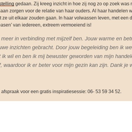
stelling
gedaan. Zij kreeg inzicht in hoe zij nog zo op zoek was 
 gaan zorgen voor de relatie van haar ouders. Al haar handelen 
dat ze uit elkaar zouden gaan. In haar volwassen leven, met een 
pleasen’ van iedereen, extreem vermoeiend is!
 meer in verbinding met mijzelf ben. Jouw warme en be
euwe inzichten gebracht. Door jouw begeleiding ben ik we
t ik wil en ben ik mij bewuster geworden van mijn hande
f, waardoor ik er beter voor mijn gezin kan zijn. Dank je w
afspraak voor een gratis inspiratiesessie: 06- 53 59 34 52.
n kun je op deze site kijken bij: